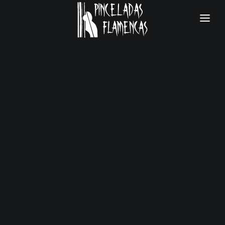
HOME
PINCELADAS
ORGANIZACIÓN
COLABORADORES
L'ELIANA
LA TORRE DEL VIRREY
EDICIONES
Pinceladas I
Pinceladas II