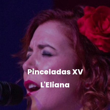
Pinceladas III
Pinceladas IV
Pinceladas V
Pinceladas VI
Pinceladas VII
Pinceladas VIII
Pinceladas IX
Pinceladas X
Pinceladas XV
Pinceladas XI
L'Eliana
Pinceladas XII
Pinceladas XIII
Pinceladas XIV